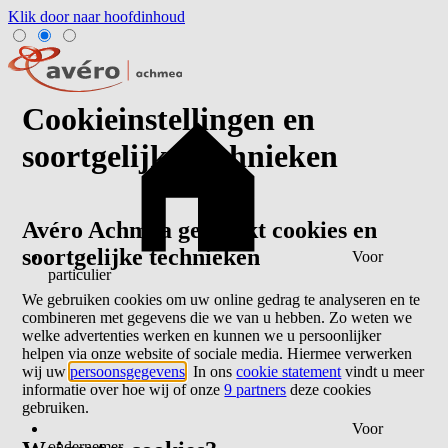
Klik door naar hoofdinhoud
Cookieinstellingen en
soortgelijke technieken
Avéro Achmea gebruikt cookies en
soortgelijke technieken
Voor
particulier
We gebruiken cookies om uw online gedrag te analyseren en te
combineren met gegevens die we van u hebben. Zo weten we
welke advertenties werken en kunnen we u persoonlijker
helpen via onze website of sociale media. Hiermee verwerken
wij uw
persoonsgegevens
. In ons
cookie statement
vindt u meer
informatie over hoe wij of onze
9 partners
deze cookies
gebruiken.
Voor
ondernemer