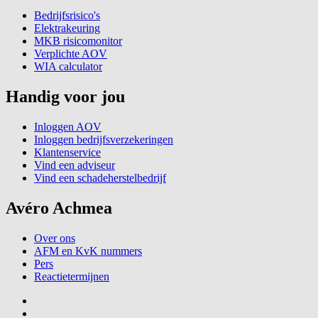
Bedrijfsrisico's
Elektrakeuring
MKB risicomonitor
Verplichte AOV
WIA calculator
Handig voor jou
Inloggen AOV
Inloggen bedrijfsverzekeringen
Klantenservice
Vind een adviseur
Vind een schadeherstelbedrijf
Avéro Achmea
Over ons
AFM en KvK nummers
Pers
Reactietermijnen