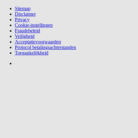
Sitemap
Disclaimer
Privacy
Cookie-instellingen
Fraudebeleid
Veiligheid
Acceptatievoorwaarden
Protocol betalingsachterstanden
Toegankelijkheid