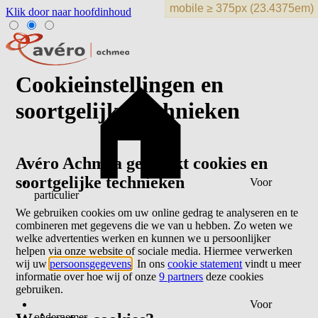
Klik door naar hoofdinhoud
Cookieinstellingen en
soortgelijke technieken
Avéro Achmea gebruikt cookies en
soortgelijke technieken
Voor
particulier
We gebruiken cookies om uw online gedrag te analyseren en te
combineren met gegevens die we van u hebben. Zo weten we
welke advertenties werken en kunnen we u persoonlijker
helpen via onze website of sociale media. Hiermee verwerken
wij uw
persoonsgegevens
. In ons
cookie statement
vindt u meer
informatie over hoe wij of onze
9 partners
deze cookies
gebruiken.
Voor
ondernemer