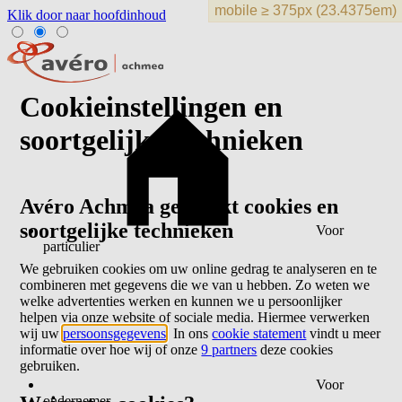
Klik door naar hoofdinhoud
Cookieinstellingen en
soortgelijke technieken
Avéro Achmea gebruikt cookies en
soortgelijke technieken
Voor
particulier
We gebruiken cookies om uw online gedrag te analyseren en te
combineren met gegevens die we van u hebben. Zo weten we
welke advertenties werken en kunnen we u persoonlijker
helpen via onze website of sociale media. Hiermee verwerken
wij uw
persoonsgegevens
. In ons
cookie statement
vindt u meer
informatie over hoe wij of onze
9 partners
deze cookies
gebruiken.
Voor
ondernemer