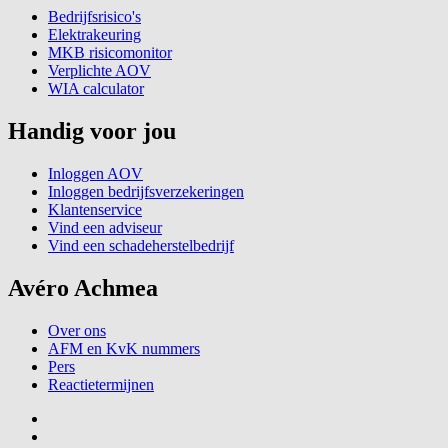
Bedrijfsrisico's
Elektrakeuring
MKB risicomonitor
Verplichte AOV
WIA calculator
Handig voor jou
Inloggen AOV
Inloggen bedrijfsverzekeringen
Klantenservice
Vind een adviseur
Vind een schadeherstelbedrijf
Avéro Achmea
Over ons
AFM en KvK nummers
Pers
Reactietermijnen