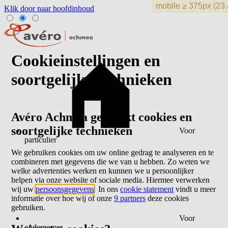
Klik door naar hoofdinhoud
Cookieinstellingen en
soortgelijke technieken
Avéro Achmea gebruikt cookies en
soortgelijke technieken
Voor
particulier
We gebruiken cookies om uw online gedrag te analyseren en te
combineren met gegevens die we van u hebben. Zo weten we
welke advertenties werken en kunnen we u persoonlijker
helpen via onze website of sociale media. Hiermee verwerken
wij uw
persoonsgegevens
. In ons
cookie statement
vindt u meer
informatie over hoe wij of onze
9 partners
deze cookies
gebruiken.
Voor
ondernemer