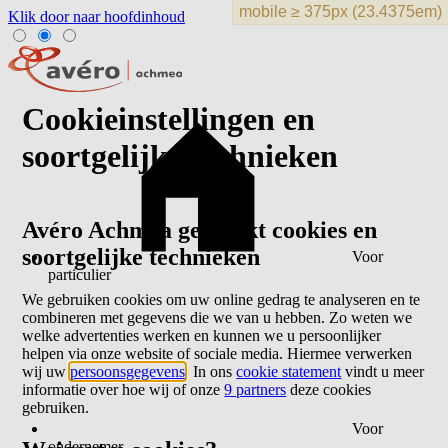
Klik door naar hoofdinhoud
Cookieinstellingen en
soortgelijke technieken
Avéro Achmea gebruikt cookies en
soortgelijke technieken
Voor
particulier
We gebruiken cookies om uw online gedrag te analyseren en te
combineren met gegevens die we van u hebben. Zo weten we
welke advertenties werken en kunnen we u persoonlijker
helpen via onze website of sociale media. Hiermee verwerken
wij uw
persoonsgegevens
. In ons
cookie statement
vindt u meer
informatie over hoe wij of onze
9 partners
deze cookies
gebruiken.
Voor
ondernemer