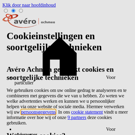
Klik door naar hoofdinhoud
Cookieinstellingen en
soortgelijke technieken
Avéro Achmea gebruikt cookies en
soortgelijke technieken
Voor
particulier
We gebruiken cookies om uw online gedrag te analyseren en te
combineren met gegevens die we van u hebben. Zo weten we
welke advertenties werken en kunnen we u persoonlijker
helpen via onze website of sociale media. Hiermee verwerken
wij uw
persoonsgegevens
. In ons
cookie statement
vindt u meer
informatie over hoe wij of onze
9 partners
deze cookies
gebruiken.
Voor
ondernemer