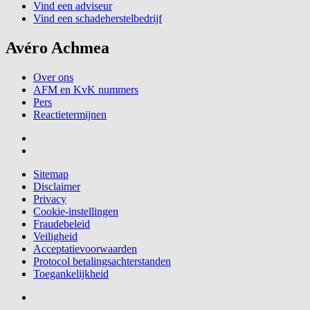
Vind een adviseur
Vind een schadeherstelbedrijf
Avéro Achmea
Over ons
AFM en KvK nummers
Pers
Reactietermijnen
Sitemap
Disclaimer
Privacy
Cookie-instellingen
Fraudebeleid
Veiligheid
Acceptatievoorwaarden
Protocol betalingsachterstanden
Toegankelijkheid