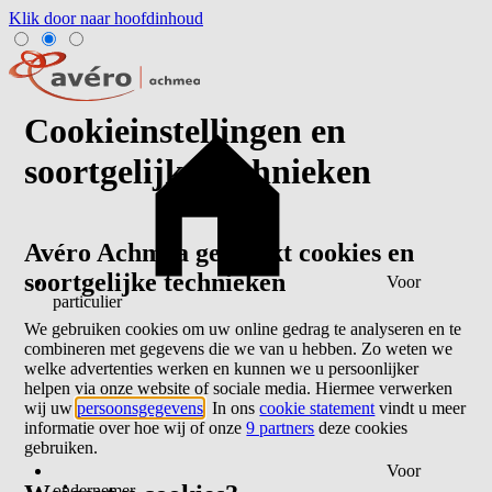
Klik door naar hoofdinhoud
Cookieinstellingen en
soortgelijke technieken
Avéro Achmea gebruikt cookies en
soortgelijke technieken
Voor
particulier
We gebruiken cookies om uw online gedrag te analyseren en te
combineren met gegevens die we van u hebben. Zo weten we
welke advertenties werken en kunnen we u persoonlijker
helpen via onze website of sociale media. Hiermee verwerken
wij uw
persoonsgegevens
. In ons
cookie statement
vindt u meer
informatie over hoe wij of onze
9 partners
deze cookies
gebruiken.
Voor
ondernemer