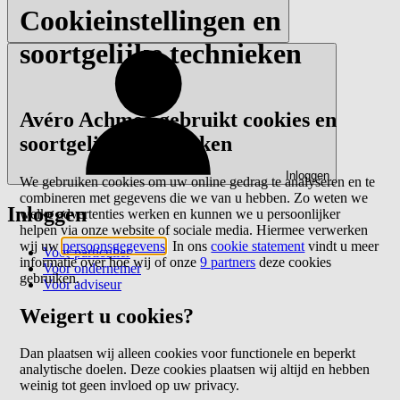
Cookieinstellingen en
soortgelijke technieken
Avéro Achmea gebruikt cookies en
soortgelijke technieken
Inloggen
We gebruiken cookies om uw online gedrag te analyseren en te
combineren met gegevens die we van u hebben. Zo weten we
Inloggen
welke advertenties werken en kunnen we u persoonlijker
helpen via onze website of sociale media. Hiermee verwerken
wij uw
persoonsgegevens
. In ons
cookie statement
vindt u meer
Voor particulier
informatie over hoe wij of onze
9 partners
deze cookies
Voor ondernemer
gebruiken.
Voor adviseur
Weigert u cookies?
Dan plaatsen wij alleen cookies voor functionele en beperkt
analytische doelen. Deze cookies plaatsen wij altijd en hebben
weinig tot geen invloed op uw privacy.