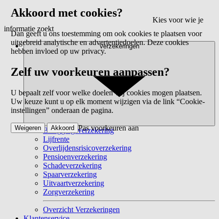
Akkoord met cookies?
Kies voor wie je
informatie zoekt
Dan geeft u ons toestemming om ook cookies te plaatsen voor
uitgebreid analytische en advertentiedoelen. Deze cookies
Verzekeringen
hebben invloed op uw privacy.
Zelf uw voorkeuren aanpassen?
U bepaalt zelf voor welke doelen wij cookies mogen plaatsen.
Uw keuze kunt u op elk moment wijzigen via de link “Cookie-
instellingen” onderaan de pagina.
Pas voorkeuren aan
Weigeren
Akkoord
Beleggingsverzekering
Lijfrente
Overlijdensrisicoverzekering
Pensioenverzekering
Schadeverzekering
Spaarverzekering
Uitvaartverzekering
Zorgverzekering
Overzicht Verzekeringen
Klantenservice