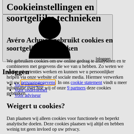
Cookieinstellingen en
soortgelijke technieken
Avéro Achmea gebruikt cookies en
soortgelijke technieken
Inloggen
We gebruiken cookies om uw online gedrag te analyseren en te
combineren met gegevens die we van u hebben. Zo weten we
Inloggen
welke advertenties werken en kunnen we u persoonlijker
helpen via onze website of sociale media. Hiermee verwerken
wij uw
persoonsgegevens
. In ons
cookie statement
vindt u meer
Voor particulier
informatie over hoe wij of onze
9 partners
deze cookies
Voor ondernemer
gebruiken.
Voor adviseur
Weigert u cookies?
Dan plaatsen wij alleen cookies voor functionele en beperkt
analytische doelen. Deze cookies plaatsen wij altijd en hebben
weinig tot geen invloed op uw privacy.