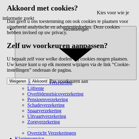
Akkoord met cookies?
Kies voor wie je
informatie zoekt
Dan geeft u ons toestemming om ook cookies te plaatsen voor
uitgebreid analytische en advertentiedoelen. Deze cookies
Verzekeringen
hebben invloed op uw privacy.
Zelf uw voorkeuren aanpassen?
U bepaalt zelf voor welke doelen wij cookies mogen plaatsen.
Uw keuze kunt u op elk moment wijzigen via de link “Cookie-
instellingen” onderaan de pagina.
Pas voorkeuren aan
Weigeren
Akkoord
Beleggingsverzekering
Lijfrente
Overlijdensrisicoverzekering
Pensioenverzekering
Schadeverzekering
Spaarverzekering
Uitvaartverzekering
Zorgverzekering
Overzicht Verzekeringen
Klantenservice