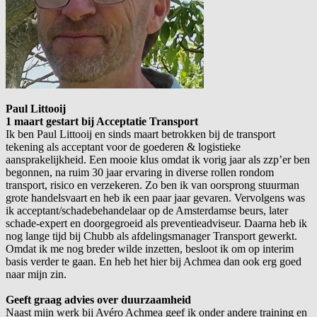
Paul Littooij
1 maart gestart bij Acceptatie Transport
Ik ben Paul Littooij en sinds maart betrokken bij de transport
tekening als acceptant voor de goederen & logistieke
aansprakelijkheid. Een mooie klus omdat ik vorig jaar als zzp’er ben
begonnen, na ruim 30 jaar ervaring in diverse rollen rondom
transport, risico en verzekeren. Zo ben ik van oorsprong stuurman
grote handelsvaart en heb ik een paar jaar gevaren. Vervolgens was
ik acceptant/schadebehandelaar op de Amsterdamse beurs, later
schade-expert en doorgegroeid als preventieadviseur. Daarna heb ik
nog lange tijd bij Chubb als afdelingsmanager Transport gewerkt.
Omdat ik me nog breder wilde inzetten, besloot ik om op interim
basis verder te gaan. En heb het hier bij Achmea dan ook erg goed
naar mijn zin.
Geeft graag advies over duurzaamheid
Naast mijn werk bij Avéro Achmea geef ik onder andere training en