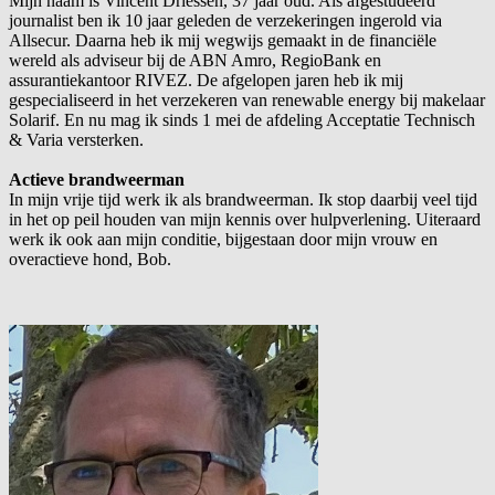
Mijn naam is Vincent Driessen, 37 jaar oud. Als afgestudeerd
journalist ben ik 10 jaar geleden de verzekeringen ingerold via
Allsecur. Daarna heb ik mij wegwijs gemaakt in de financiële
wereld als adviseur bij de ABN Amro, RegioBank en
assurantiekantoor RIVEZ. De afgelopen jaren heb ik mij
gespecialiseerd in het verzekeren van renewable energy bij makelaar
Solarif. En nu mag ik sinds 1 mei de afdeling Acceptatie Technisch
& Varia versterken.
Actieve brandweerman
In mijn vrije tijd werk ik als brandweerman. Ik stop daarbij veel tijd
in het op peil houden van mijn kennis over hulpverlening. Uiteraard
werk ik ook aan mijn conditie, bijgestaan door mijn vrouw en
overactieve hond, Bob.