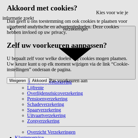
Akkoord met cookies?
Kies voor wie je
informatie zoekt
Dan geeft u ons toestemming om ook cookies te plaatsen voor
uitgebreid analytische en advertentiedoelen. Deze cookies
Verzekeringen
hebben invloed op uw privacy.
Zelf uw voorkeuren aanpassen?
U bepaalt zelf voor welke doelen wij cookies mogen plaatsen.
Uw keuze kunt u op elk moment wijzigen via de link “Cookie-
instellingen” onderaan de pagina.
Pas voorkeuren aan
Weigeren
Akkoord
Beleggingsverzekering
Lijfrente
Overlijdensrisicoverzekering
Pensioenverzekering
Schadeverzekering
Spaarverzekering
Uitvaartverzekering
Zorgverzekering
Overzicht Verzekeringen
Klantenservice