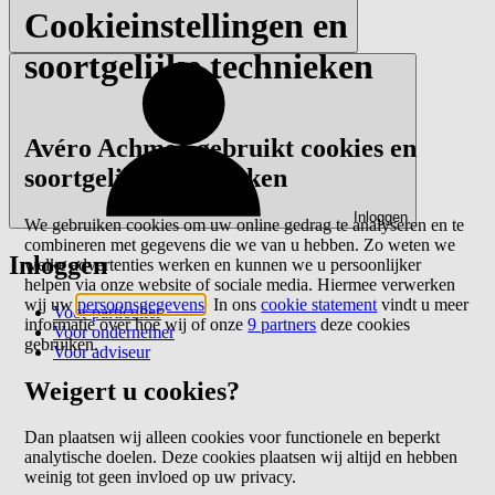
Cookieinstellingen en
soortgelijke technieken
Avéro Achmea gebruikt cookies en
soortgelijke technieken
Inloggen
We gebruiken cookies om uw online gedrag te analyseren en te
combineren met gegevens die we van u hebben. Zo weten we
Inloggen
welke advertenties werken en kunnen we u persoonlijker
helpen via onze website of sociale media. Hiermee verwerken
wij uw
persoonsgegevens
. In ons
cookie statement
vindt u meer
Voor particulier
informatie over hoe wij of onze
9 partners
deze cookies
Voor ondernemer
gebruiken.
Voor adviseur
Weigert u cookies?
Dan plaatsen wij alleen cookies voor functionele en beperkt
analytische doelen. Deze cookies plaatsen wij altijd en hebben
weinig tot geen invloed op uw privacy.