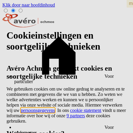
Klik door naar hoofdinhoud
Cookieinstellingen en
soortgelijke technieken
Avéro Achmea gebruikt cookies en
soortgelijke technieken
Voor
particulier
We gebruiken cookies om uw online gedrag te analyseren en te
combineren met gegevens die we van u hebben. Zo weten we
welke advertenties werken en kunnen we u persoonlijker
helpen via onze website of sociale media. Hiermee verwerken
wij uw
persoonsgegevens
. In ons
cookie statement
vindt u meer
informatie over hoe wij of onze
9 partners
deze cookies
gebruiken.
Voor
ondernemer