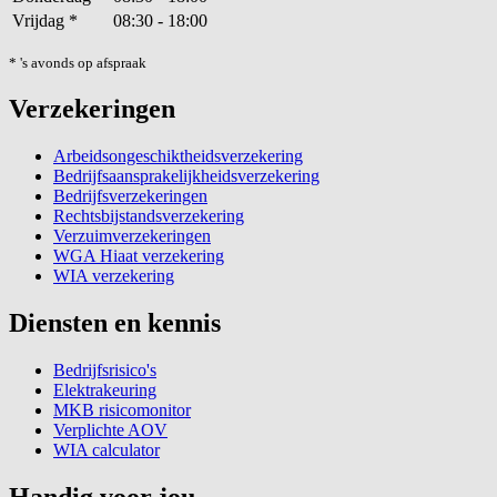
Vrijdag
*
08:30 - 18:00
* 's avonds op afspraak
Verzekeringen
Arbeidsongeschiktheidsverzekering
Bedrijfsaansprakelijkheidsverzekering
Bedrijfsverzekeringen
Rechtsbijstandsverzekering
Verzuimverzekeringen
WGA Hiaat verzekering
WIA verzekering
Diensten en kennis
Bedrijfsrisico's
Elektrakeuring
MKB risicomonitor
Verplichte AOV
WIA calculator
Handig voor jou