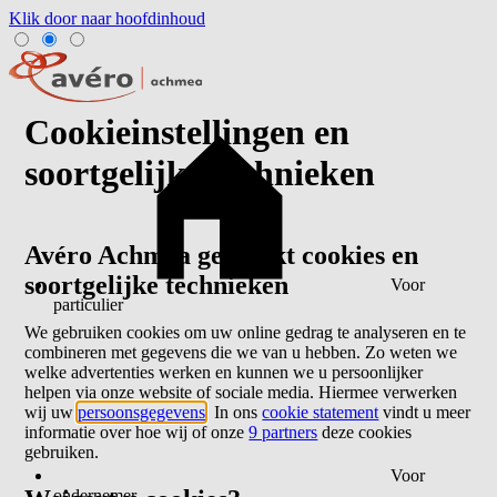
Klik door naar hoofdinhoud
Cookieinstellingen en
soortgelijke technieken
Avéro Achmea gebruikt cookies en
soortgelijke technieken
Voor
particulier
We gebruiken cookies om uw online gedrag te analyseren en te
combineren met gegevens die we van u hebben. Zo weten we
welke advertenties werken en kunnen we u persoonlijker
helpen via onze website of sociale media. Hiermee verwerken
wij uw
persoonsgegevens
. In ons
cookie statement
vindt u meer
informatie over hoe wij of onze
9 partners
deze cookies
gebruiken.
Voor
ondernemer