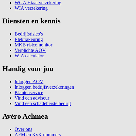
WGA Hiaat verzekering
WIA verzekering
Diensten en kennis
Bedrijfsrisico's
Elektrakeuring
MKB risicomonitor
Verplichte AOV
WIA calculator
Handig voor jou
Inloggen AOV
Inloggen bedrijfsverzekeringen
Klantenservice
Vind een adviseur
Vind een schadeherstelbedrijf
Avéro Achmea
Over ons
AFM en KvK nummers