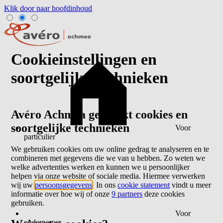
Klik door naar hoofdinhoud
Cookieinstellingen en
soortgelijke technieken
Avéro Achmea gebruikt cookies en
soortgelijke technieken
Voor
particulier
We gebruiken cookies om uw online gedrag te analyseren en te
combineren met gegevens die we van u hebben. Zo weten we
welke advertenties werken en kunnen we u persoonlijker
helpen via onze website of sociale media. Hiermee verwerken
wij uw
persoonsgegevens
. In ons
cookie statement
vindt u meer
informatie over hoe wij of onze
9 partners
deze cookies
gebruiken.
Voor
ondernemer