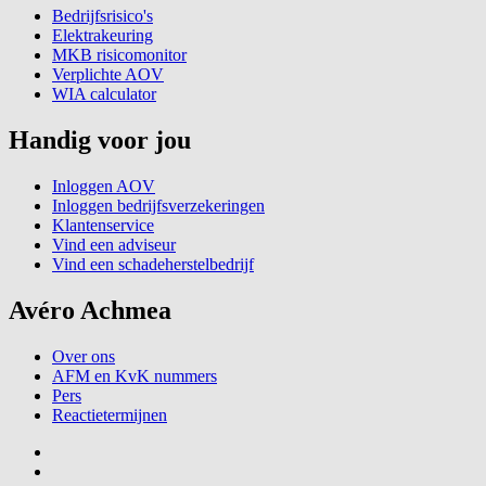
Bedrijfsrisico's
Elektrakeuring
MKB risicomonitor
Verplichte AOV
WIA calculator
Handig voor jou
Inloggen AOV
Inloggen bedrijfsverzekeringen
Klantenservice
Vind een adviseur
Vind een schadeherstelbedrijf
Avéro Achmea
Over ons
AFM en KvK nummers
Pers
Reactietermijnen