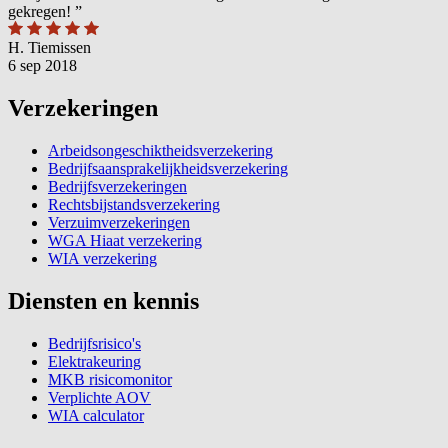
gekregen!
”
H. Tiemissen
6 sep 2018
Verzekeringen
Arbeidsongeschiktheidsverzekering
Bedrijfsaansprakelijkheidsverzekering
Bedrijfsverzekeringen
Rechtsbijstandsverzekering
Verzuimverzekeringen
WGA Hiaat verzekering
WIA verzekering
Diensten en kennis
Bedrijfsrisico's
Elektrakeuring
MKB risicomonitor
Verplichte AOV
WIA calculator