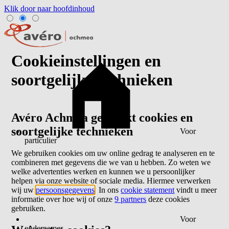
Klik door naar hoofdinhoud
Cookieinstellingen en
soortgelijke technieken
Avéro Achmea gebruikt cookies en
soortgelijke technieken
Voor
particulier
We gebruiken cookies om uw online gedrag te analyseren en te
combineren met gegevens die we van u hebben. Zo weten we
welke advertenties werken en kunnen we u persoonlijker
helpen via onze website of sociale media. Hiermee verwerken
wij uw
persoonsgegevens
. In ons
cookie statement
vindt u meer
informatie over hoe wij of onze
9 partners
deze cookies
gebruiken.
Voor
ondernemer