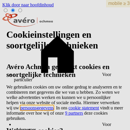
Klik door naar hoofdinhoud
Cookieinstellingen en
soortgelijke technieken
Avéro Achmea gebruikt cookies en
soortgelijke technieken
Voor
particulier
We gebruiken cookies om uw online gedrag te analyseren en te
combineren met gegevens die we van u hebben. Zo weten we
welke advertenties werken en kunnen we u persoonlijker
helpen via onze website of sociale media. Hiermee verwerken
wij uw
persoonsgegevens
. In ons
cookie statement
vindt u meer
informatie over hoe wij of onze
9 partners
deze cookies
gebruiken.
Voor
ondernemer