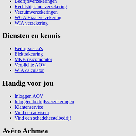
Bedrijfsverzekeringen
Rechtsbijstandsverzekering
Verzuimverzekeringen
WGA Hiaat verzekering
WIA verzekering
Diensten en kennis
Bedrijfsrisico's
Elektrakeuring
MKB risicomonitor
Verplichte AOV
WIA calculator
Handig voor jou
Inloggen AOV
Inloggen bedrijfsverzekeringen
Klantenservice
Vind een adviseur
Vind een schadeherstelbedrijf
Avéro Achmea