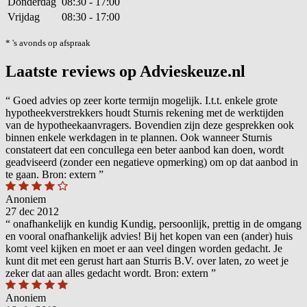
Donderdag
08:30 - 17:00
Vrijdag
08:30 - 17:00
* 's avonds op afspraak
Laatste reviews op Advieskeuze.nl
“
Goed advies op zeer korte termijn mogelijk. I.t.t. enkele grote
hypotheekverstrekkers houdt Sturnis rekening met de werktijden
van de hypotheekaanvragers. Bovendien zijn deze gesprekken ook
binnen enkele werkdagen in te plannen. Ook wanneer Sturnis
constateert dat een concullega een beter aanbod kan doen, wordt
geadviseerd (zonder een negatieve opmerking) om op dat aanbod in
te gaan. Bron: extern
”
Anoniem
27 dec 2012
“
onafhankelijk en kundig Kundig, persoonlijk, prettig in de omgang
en vooral onafhankelijk advies! Bij het kopen van een (ander) huis
komt veel kijken en moet er aan veel dingen worden gedacht. Je
kunt dit met een gerust hart aan Sturris B.V. over laten, zo weet je
zeker dat aan alles gedacht wordt. Bron: extern
”
Anoniem