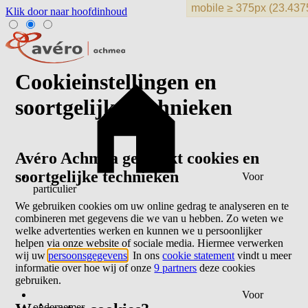
Klik door naar hoofdinhoud
Cookieinstellingen en
soortgelijke technieken
Avéro Achmea gebruikt cookies en
soortgelijke technieken
Voor
particulier
We gebruiken cookies om uw online gedrag te analyseren en te
combineren met gegevens die we van u hebben. Zo weten we
welke advertenties werken en kunnen we u persoonlijker
helpen via onze website of sociale media. Hiermee verwerken
wij uw
persoonsgegevens
. In ons
cookie statement
vindt u meer
informatie over hoe wij of onze
9 partners
deze cookies
gebruiken.
Voor
ondernemer