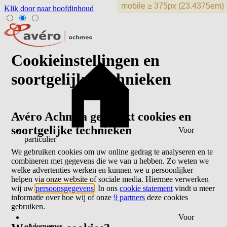
Klik door naar hoofdinhoud
Cookieinstellingen en
soortgelijke technieken
Avéro Achmea gebruikt cookies en
soortgelijke technieken
Voor
particulier
We gebruiken cookies om uw online gedrag te analyseren en te
combineren met gegevens die we van u hebben. Zo weten we
welke advertenties werken en kunnen we u persoonlijker
helpen via onze website of sociale media. Hiermee verwerken
wij uw
persoonsgegevens
. In ons
cookie statement
vindt u meer
informatie over hoe wij of onze
9 partners
deze cookies
gebruiken.
Voor
ondernemer