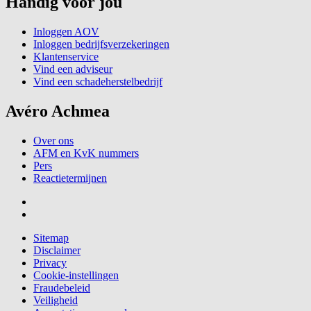
Handig voor jou
Inloggen AOV
Inloggen bedrijfsverzekeringen
Klantenservice
Vind een adviseur
Vind een schadeherstelbedrijf
Avéro Achmea
Over ons
AFM en KvK nummers
Pers
Reactietermijnen
Sitemap
Disclaimer
Privacy
Cookie-instellingen
Fraudebeleid
Veiligheid