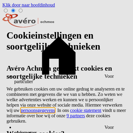
Klik door naar hoofdinhoud
Cookieinstellingen en
soortgelijke technieken
Avéro Achmea gebruikt cookies en
soortgelijke technieken
Voor
particulier
We gebruiken cookies om uw online gedrag te analyseren en te
combineren met gegevens die we van u hebben. Zo weten we
welke advertenties werken en kunnen we u persoonlijker
helpen via onze website of sociale media. Hiermee verwerken
wij uw
persoonsgegevens
. In ons
cookie statement
vindt u meer
informatie over hoe wij of onze
9 partners
deze cookies
gebruiken.
Voor
ondernemer