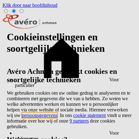
Klik door naar hoofdinhoud
Cookieinstellingen en
soortgelijke technieken
Avéro Achmea gebruikt cookies en
soortgelijke technieken
Voor
particulier
We gebruiken cookies om uw online gedrag te analyseren en te
combineren met gegevens die we van u hebben. Zo weten we
welke advertenties werken en kunnen we u persoonlijker
helpen via onze website of sociale media. Hiermee verwerken
wij uw
persoonsgegevens
. In ons
cookie statement
vindt u meer
informatie over hoe wij of onze
9 partners
deze cookies
gebruiken.
Voor
ondernemer