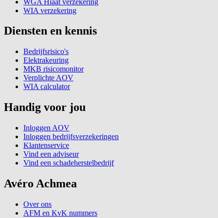
WGA Hiaat verzekering
WIA verzekering
Diensten en kennis
Bedrijfsrisico's
Elektrakeuring
MKB risicomonitor
Verplichte AOV
WIA calculator
Handig voor jou
Inloggen AOV
Inloggen bedrijfsverzekeringen
Klantenservice
Vind een adviseur
Vind een schadeherstelbedrijf
Avéro Achmea
Over ons
AFM en KvK nummers