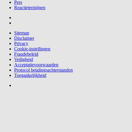
Pers
Reactietermijnen
Sitemap
Disclaimer
Privacy
Cookie-instellingen
Fraudebeleid
Veiligheid
Acceptatievoorwaarden
Protocol betalingsachterstanden
Toegankelijkheid