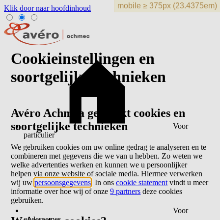
Klik door naar hoofdinhoud
Cookieinstellingen en
soortgelijke technieken
Avéro Achmea gebruikt cookies en
soortgelijke technieken
Voor
particulier
We gebruiken cookies om uw online gedrag te analyseren en te
combineren met gegevens die we van u hebben. Zo weten we
welke advertenties werken en kunnen we u persoonlijker
helpen via onze website of sociale media. Hiermee verwerken
wij uw
persoonsgegevens
. In ons
cookie statement
vindt u meer
informatie over hoe wij of onze
9 partners
deze cookies
gebruiken.
Voor
ondernemer