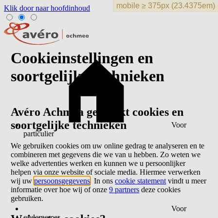
Klik door naar hoofdinhoud
Cookieinstellingen en
soortgelijke technieken
Avéro Achmea gebruikt cookies en
soortgelijke technieken
Voor
particulier
We gebruiken cookies om uw online gedrag te analyseren en te
combineren met gegevens die we van u hebben. Zo weten we
welke advertenties werken en kunnen we u persoonlijker
helpen via onze website of sociale media. Hiermee verwerken
wij uw
persoonsgegevens
. In ons
cookie statement
vindt u meer
informatie over hoe wij of onze
9 partners
deze cookies
gebruiken.
Voor
ondernemer