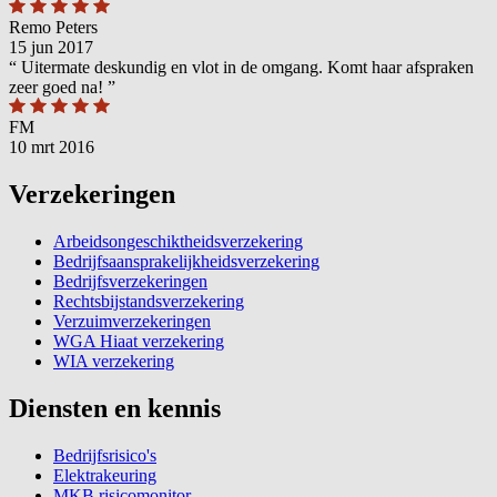
Remo Peters
15 jun 2017
“
Uitermate deskundig en vlot in de omgang. Komt haar afspraken
zeer goed na!
”
FM
10 mrt 2016
Verzekeringen
Arbeidsongeschiktheidsverzekering
Bedrijfsaansprakelijkheidsverzekering
Bedrijfsverzekeringen
Rechtsbijstandsverzekering
Verzuimverzekeringen
WGA Hiaat verzekering
WIA verzekering
Diensten en kennis
Bedrijfsrisico's
Elektrakeuring
MKB risicomonitor