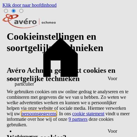
Klik door naar hoofdinhoud
Cookieinstellingen en
soortgelijke technieken
Avéro Achmea gebruikt cookies en
soortgelijke technieken
Voor
particulier
We gebruiken cookies om uw online gedrag te analyseren en te
combineren met gegevens die we van u hebben. Zo weten we
welke advertenties werken en kunnen we u persoonlijker
helpen via onze website of sociale media. Hiermee verwerken
wij uw
persoonsgegevens
. In ons
cookie statement
vindt u meer
informatie over hoe wij of onze
9 partners
deze cookies
gebruiken.
Voor
ondernemer