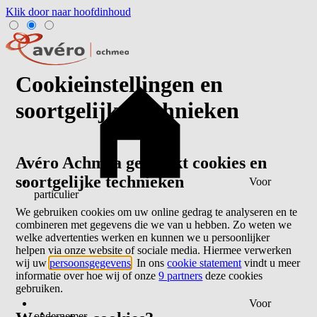
Klik door naar hoofdinhoud
Cookieinstellingen en
soortgelijke technieken
Avéro Achmea gebruikt cookies en
soortgelijke technieken
Voor
particulier
We gebruiken cookies om uw online gedrag te analyseren en te
combineren met gegevens die we van u hebben. Zo weten we
welke advertenties werken en kunnen we u persoonlijker
helpen via onze website of sociale media. Hiermee verwerken
wij uw
persoonsgegevens
. In ons
cookie statement
vindt u meer
informatie over hoe wij of onze
9 partners
deze cookies
gebruiken.
Voor
ondernemer