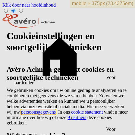
Klik door naar hoofdinhoud
Cookieinstellingen en
soortgelijke technieken
Avéro Achmea gebruikt cookies en
soortgelijke technieken
Voor
particulier
We gebruiken cookies om uw online gedrag te analyseren en te
combineren met gegevens die we van u hebben. Zo weten we
welke advertenties werken en kunnen we u persoonlijker
helpen via onze website of sociale media. Hiermee verwerken
wij uw
persoonsgegevens
. In ons
cookie statement
vindt u meer
informatie over hoe wij of onze
9 partners
deze cookies
gebruiken.
Voor
ondernemer