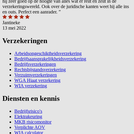
hij zeer goed op de hoogte van alles wat er reilt en zeilt in de
verzekeringswereld. Ook over de juridische kanten weet hij alle ins
en outs. Perfect een aanrader.
”
Jantineke
13 mei 2022
Verzekeringen
Arbeidsongeschiktheidsverzekering
Bedrijfsaansprakelijkheidsverzekering
Bedrijfsverzekeringen
Rechtsbijstandsverzekering
Verzuimverzekeringen
WGA Hiaat verzekering
WIA verzekering
Diensten en kennis
Bedrijfsrisico's
Elektrakeuring
MKB risicomonitor
Verplichte AOV
WIA calculator