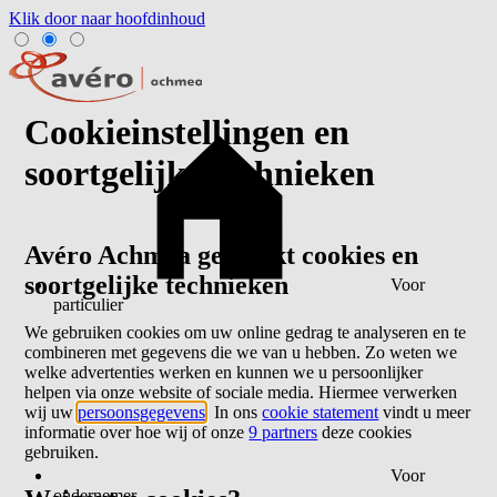
Klik door naar hoofdinhoud
Cookieinstellingen en
soortgelijke technieken
Avéro Achmea gebruikt cookies en
soortgelijke technieken
Voor
particulier
We gebruiken cookies om uw online gedrag te analyseren en te
combineren met gegevens die we van u hebben. Zo weten we
welke advertenties werken en kunnen we u persoonlijker
helpen via onze website of sociale media. Hiermee verwerken
wij uw
persoonsgegevens
. In ons
cookie statement
vindt u meer
informatie over hoe wij of onze
9 partners
deze cookies
gebruiken.
Voor
ondernemer