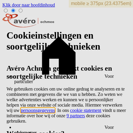
Klik door naar hoofdinhoud
Cookieinstellingen en
soortgelijke technieken
Avéro Achmea gebruikt cookies en
soortgelijke technieken
Voor
particulier
We gebruiken cookies om uw online gedrag te analyseren en te
combineren met gegevens die we van u hebben. Zo weten we
welke advertenties werken en kunnen we u persoonlijker
helpen via onze website of sociale media. Hiermee verwerken
wij uw
persoonsgegevens
. In ons
cookie statement
vindt u meer
informatie over hoe wij of onze
9 partners
deze cookies
gebruiken.
Voor
ondernemer