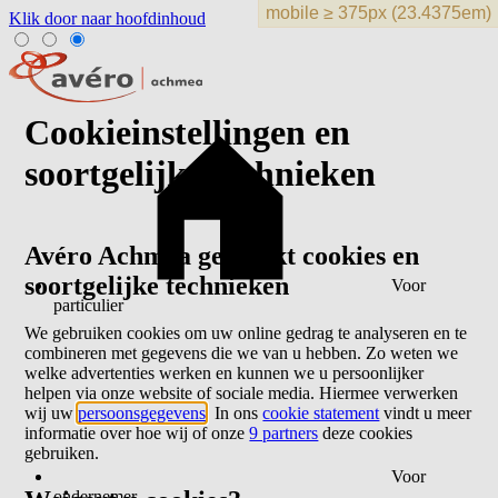
Klik door naar hoofdinhoud
Cookieinstellingen en
soortgelijke technieken
Avéro Achmea gebruikt cookies en
soortgelijke technieken
Voor
particulier
We gebruiken cookies om uw online gedrag te analyseren en te
combineren met gegevens die we van u hebben. Zo weten we
welke advertenties werken en kunnen we u persoonlijker
helpen via onze website of sociale media. Hiermee verwerken
wij uw
persoonsgegevens
. In ons
cookie statement
vindt u meer
informatie over hoe wij of onze
9 partners
deze cookies
gebruiken.
Voor
ondernemer