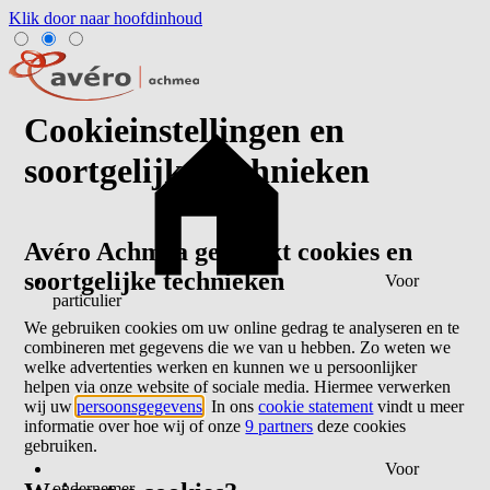
Klik door naar hoofdinhoud
Cookieinstellingen en
soortgelijke technieken
Avéro Achmea gebruikt cookies en
soortgelijke technieken
Voor
particulier
We gebruiken cookies om uw online gedrag te analyseren en te
combineren met gegevens die we van u hebben. Zo weten we
welke advertenties werken en kunnen we u persoonlijker
helpen via onze website of sociale media. Hiermee verwerken
wij uw
persoonsgegevens
. In ons
cookie statement
vindt u meer
informatie over hoe wij of onze
9 partners
deze cookies
gebruiken.
Voor
ondernemer