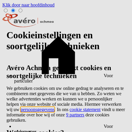
Klik door naar hoofdinhoud
Cookieinstellingen en
soortgelijke technieken
Avéro Achmea gebruikt cookies en
soortgelijke technieken
Voor
particulier
We gebruiken cookies om uw online gedrag te analyseren en te
combineren met gegevens die we van u hebben. Zo weten we
welke advertenties werken en kunnen we u persoonlijker
helpen via onze website of sociale media. Hiermee verwerken
wij uw
persoonsgegevens
. In ons
cookie statement
vindt u meer
informatie over hoe wij of onze
9 partners
deze cookies
gebruiken.
Voor
ondernemer