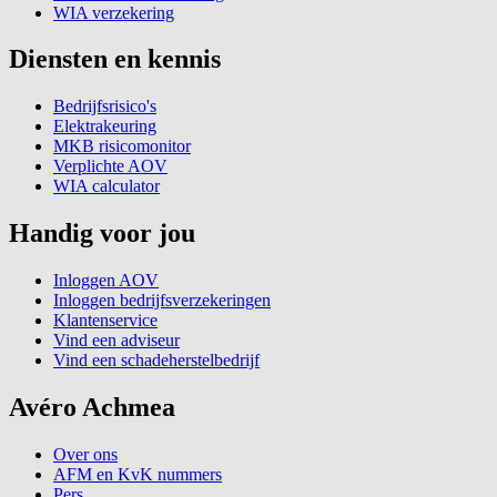
WIA verzekering
Diensten en kennis
Bedrijfsrisico's
Elektrakeuring
MKB risicomonitor
Verplichte AOV
WIA calculator
Handig voor jou
Inloggen AOV
Inloggen bedrijfsverzekeringen
Klantenservice
Vind een adviseur
Vind een schadeherstelbedrijf
Avéro Achmea
Over ons
AFM en KvK nummers
Pers