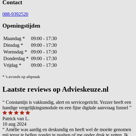
Contact
088-9392520
Openingstijden
Maandag
*
09:00 - 17:30
Dinsdag
*
09:00 - 17:30
Woensdag
*
09:00 - 17:30
Donderdag
*
09:00 - 17:30
Vrijdag
*
09:00 - 17:30
* 's avonds op afspraak
Laatste reviews op Advieskeuze.nl
“
Constantijn is vakkundig, alert en servicegericht. Yezzer heeft een
handige vergelijkingsmodule en een fijne digitale aanvraag funnel
”
Patrick van L.
10 aug 2024
“
Amélie was aardig en deskundig en heeft wel de moeite genomen
mij terug te bellen zonder te pushen of me onder druk te zetten. Ik