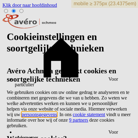
Klik door naar hoofdinhoud
Cookieinstellingen en
soortgelijke technieken
Avéro Achmea gebruikt cookies en
soortgelijke technieken
Voor
particulier
We gebruiken cookies om uw online gedrag te analyseren en te
combineren met gegevens die we van u hebben. Zo weten we
welke advertenties werken en kunnen we u persoonlijker
helpen via onze website of sociale media. Hiermee verwerken
wij uw
persoonsgegevens
. In ons
cookie statement
vindt u meer
informatie over hoe wij of onze
9 partners
deze cookies
gebruiken.
Voor
ondernemer