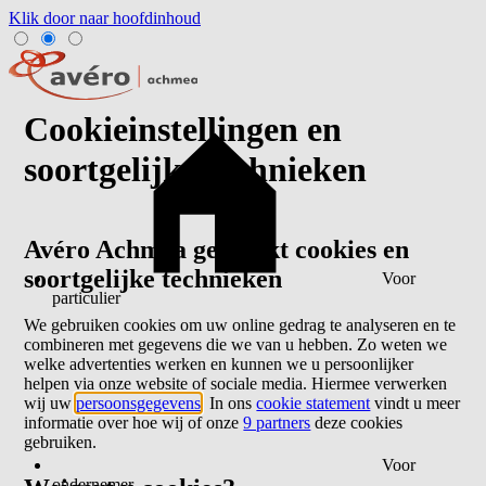
Klik door naar hoofdinhoud
Cookieinstellingen en
soortgelijke technieken
Avéro Achmea gebruikt cookies en
soortgelijke technieken
Voor
particulier
We gebruiken cookies om uw online gedrag te analyseren en te
combineren met gegevens die we van u hebben. Zo weten we
welke advertenties werken en kunnen we u persoonlijker
helpen via onze website of sociale media. Hiermee verwerken
wij uw
persoonsgegevens
. In ons
cookie statement
vindt u meer
informatie over hoe wij of onze
9 partners
deze cookies
gebruiken.
Voor
ondernemer