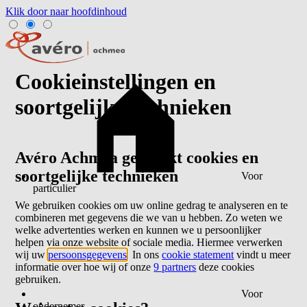
Klik door naar hoofdinhoud
Cookieinstellingen en
soortgelijke technieken
Avéro Achmea gebruikt cookies en
soortgelijke technieken
Voor
particulier
We gebruiken cookies om uw online gedrag te analyseren en te
combineren met gegevens die we van u hebben. Zo weten we
welke advertenties werken en kunnen we u persoonlijker
helpen via onze website of sociale media. Hiermee verwerken
wij uw
persoonsgegevens
. In ons
cookie statement
vindt u meer
informatie over hoe wij of onze
9 partners
deze cookies
gebruiken.
Voor
ondernemer