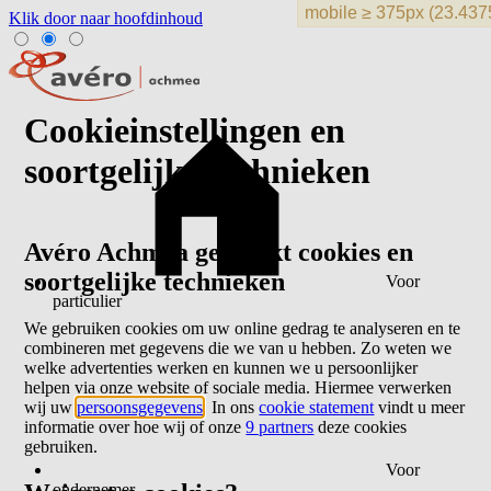
Klik door naar hoofdinhoud
Cookieinstellingen en
soortgelijke technieken
Avéro Achmea gebruikt cookies en
soortgelijke technieken
Voor
particulier
We gebruiken cookies om uw online gedrag te analyseren en te
combineren met gegevens die we van u hebben. Zo weten we
welke advertenties werken en kunnen we u persoonlijker
helpen via onze website of sociale media. Hiermee verwerken
wij uw
persoonsgegevens
. In ons
cookie statement
vindt u meer
informatie over hoe wij of onze
9 partners
deze cookies
gebruiken.
Voor
ondernemer