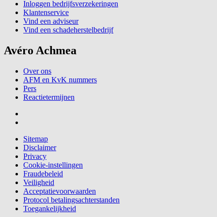
Inloggen bedrijfsverzekeringen
Klantenservice
Vind een adviseur
Vind een schadeherstelbedrijf
Avéro Achmea
Over ons
AFM en KvK nummers
Pers
Reactietermijnen
Sitemap
Disclaimer
Privacy
Cookie-instellingen
Fraudebeleid
Veiligheid
Acceptatievoorwaarden
Protocol betalingsachterstanden
Toegankelijkheid