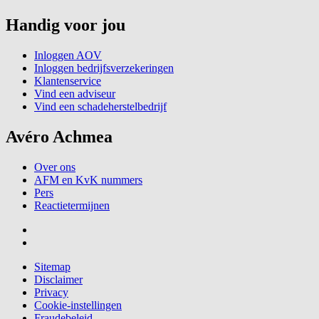
Handig voor jou
Inloggen AOV
Inloggen bedrijfsverzekeringen
Klantenservice
Vind een adviseur
Vind een schadeherstelbedrijf
Avéro Achmea
Over ons
AFM en KvK nummers
Pers
Reactietermijnen
Sitemap
Disclaimer
Privacy
Cookie-instellingen
Fraudebeleid