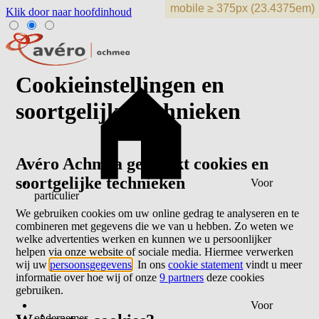
Klik door naar hoofdinhoud
Cookieinstellingen en
soortgelijke technieken
Avéro Achmea gebruikt cookies en
soortgelijke technieken
Voor
particulier
We gebruiken cookies om uw online gedrag te analyseren en te
combineren met gegevens die we van u hebben. Zo weten we
welke advertenties werken en kunnen we u persoonlijker
helpen via onze website of sociale media. Hiermee verwerken
wij uw
persoonsgegevens
. In ons
cookie statement
vindt u meer
informatie over hoe wij of onze
9 partners
deze cookies
gebruiken.
Voor
ondernemer