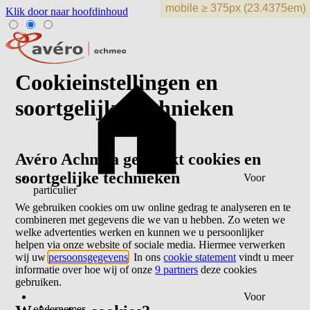
Klik door naar hoofdinhoud
Cookieinstellingen en
soortgelijke technieken
Avéro Achmea gebruikt cookies en
soortgelijke technieken
Voor
particulier
We gebruiken cookies om uw online gedrag te analyseren en te
combineren met gegevens die we van u hebben. Zo weten we
welke advertenties werken en kunnen we u persoonlijker
helpen via onze website of sociale media. Hiermee verwerken
wij uw
persoonsgegevens
. In ons
cookie statement
vindt u meer
informatie over hoe wij of onze
9 partners
deze cookies
gebruiken.
Voor
ondernemer