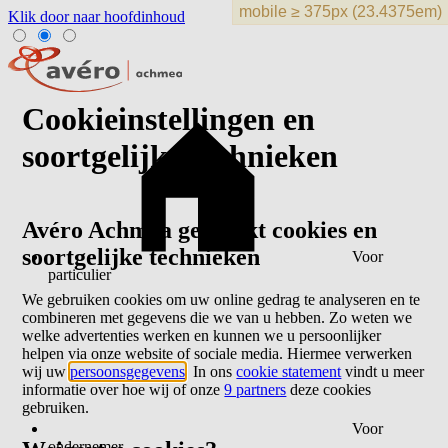
Klik door naar hoofdinhoud
Cookieinstellingen en
soortgelijke technieken
Avéro Achmea gebruikt cookies en
soortgelijke technieken
Voor
particulier
We gebruiken cookies om uw online gedrag te analyseren en te
combineren met gegevens die we van u hebben. Zo weten we
welke advertenties werken en kunnen we u persoonlijker
helpen via onze website of sociale media. Hiermee verwerken
wij uw
persoonsgegevens
. In ons
cookie statement
vindt u meer
informatie over hoe wij of onze
9 partners
deze cookies
gebruiken.
Voor
ondernemer