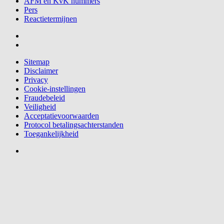
AFM en KvK nummers
Pers
Reactietermijnen
Sitemap
Disclaimer
Privacy
Cookie-instellingen
Fraudebeleid
Veiligheid
Acceptatievoorwaarden
Protocol betalingsachterstanden
Toegankelijkheid