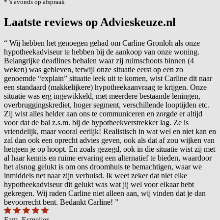
* 's avonds op afspraak
Laatste reviews op Advieskeuze.nl
“
Wij hebben het genoegen gehad om Carline Gronloh als onze
hypotheekadviseur te hebben bij de aankoop van onze woning.
Belangrijke deadlines behalen waar zij ruimschoots binnen (4
weken) was gebleven, terwijl onze situatie eerst op een zo
genoemde “explain” situatie leek uit te komen, wist Carline dit naar
een standaard (makkelijkere) hypotheekaanvraag te krijgen. Onze
situatie was erg ingewikkeld, met meerdere bestaande leningen,
overbruggingskrediet, hoger segment, verschillende looptijden etc.
Zij wist alles helder aan ons te communiceren en zorgde er altijd
voor dat de bal z.s.m. bij de hypotheekverstrekker lag. Ze is
vriendelijk, maar vooral eerlijk! Realistisch in wat wel en niet kan en
zal dan ook een oprecht advies geven, ook als dat af zou wijken van
hetgeen je op hoopt. En zoals gezegd, ook in die situatie wist zij met
al haar kennis en ruime ervaring een alternatief te bieden, waardoor
het alsnog gelukt is om ons droomhuis te bemachtigen, waar we
inmiddels net naar zijn verhuisd. Ik weet zeker dat niet elke
hypotheekadviseur dit gelukt was wat jij wel voor elkaar hebt
gekregen. Wij raden Carline niet alleen aan, wij vinden dat je dan
bevoorrecht bent. Bedankt Carline!
”
Fam. Esmeijer