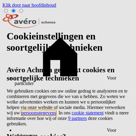
Klik door naar hoofdinhoud
Cookieinstellingen en
soortgelijke technieken
Avéro Achmea gebruikt cookies en
soortgelijke technieken
Voor
particulier
We gebruiken cookies om uw online gedrag te analyseren en te
combineren met gegevens die we van u hebben. Zo weten we
welke advertenties werken en kunnen we u persoonlijker
helpen via onze website of sociale media. Hiermee verwerken
wij uw
persoonsgegevens
. In ons
cookie statement
vindt u meer
informatie over hoe wij of onze
9 partners
deze cookies
gebruiken.
Voor
ondernemer