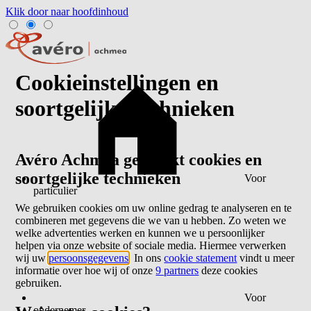
Klik door naar hoofdinhoud
Cookieinstellingen en
soortgelijke technieken
Avéro Achmea gebruikt cookies en
soortgelijke technieken
Voor
particulier
We gebruiken cookies om uw online gedrag te analyseren en te
combineren met gegevens die we van u hebben. Zo weten we
welke advertenties werken en kunnen we u persoonlijker
helpen via onze website of sociale media. Hiermee verwerken
wij uw
persoonsgegevens
. In ons
cookie statement
vindt u meer
informatie over hoe wij of onze
9 partners
deze cookies
gebruiken.
Voor
ondernemer