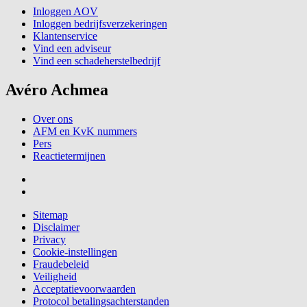
Inloggen AOV
Inloggen bedrijfsverzekeringen
Klantenservice
Vind een adviseur
Vind een schadeherstelbedrijf
Avéro Achmea
Over ons
AFM en KvK nummers
Pers
Reactietermijnen
Sitemap
Disclaimer
Privacy
Cookie-instellingen
Fraudebeleid
Veiligheid
Acceptatievoorwaarden
Protocol betalingsachterstanden