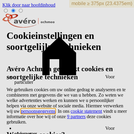
Klik door naar hoofdinhoud
Cookieinstellingen en
soortgelijke technieken
Avéro Achmea gebruikt cookies en
soortgelijke technieken
Voor
particulier
We gebruiken cookies om uw online gedrag te analyseren en te
combineren met gegevens die we van u hebben. Zo weten we
welke advertenties werken en kunnen we u persoonlijker
helpen via onze website of sociale media. Hiermee verwerken
wij uw
persoonsgegevens
. In ons
cookie statement
vindt u meer
informatie over hoe wij of onze
9 partners
deze cookies
gebruiken.
Voor
ondernemer