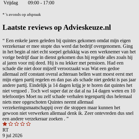
Vrijdag
09:00 - 17:00
* 's avonds op afspraak
Laatste reviews op Advieskeuze.nl
“
Een enkele jaren geleden bij quintes gekomen omdat mijn eigen
verzekeraar er mee stopte dus werd dat bedrijf overgenomen. Ging
in het begin al niet echt soepel gelukkig was een werknemer van het
vorige bedrijf daar in dienst gekomen dus hij regelde alles zoals hij
al jaren voor mij deed. Hij is nu lekker met pensioen. Had een
schade die niet door mijzelf veroorzaakt was Wat een gedoe
allemaal zelf constant overal achteraan bellen want moest eerst met
mijn eigen partij regelen en dan pas als schade niet gedekt is pas jaar
andere partij. Eindelijk ja 14 dagen krijg je te horen dat quintes het
niet vergoed . Toch wel super dat ze dat al na 14 dagen weten en 10
telefoontjes Moet nu zelf schade verhalen tegenpartij dus helemaal
niets mee opgeschoten Quintes neemt allemaal
verzekeringsmaatschappij over die stoppen maar kunnen het
gewoon niet verwerken allemaal denk ik. Zeer ontevreden dus snel
een andere verzekeraar zoeken .
”
RT
9 jul 2026