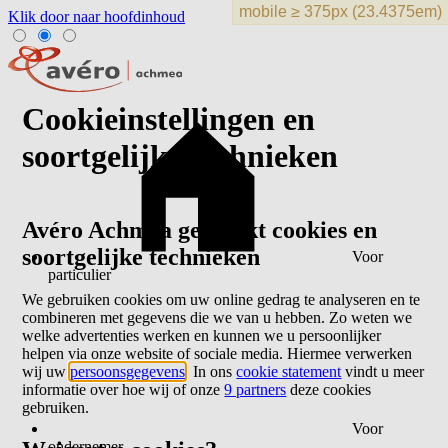
Klik door naar hoofdinhoud
Cookieinstellingen en
soortgelijke technieken
Avéro Achmea gebruikt cookies en
soortgelijke technieken
Voor
particulier
We gebruiken cookies om uw online gedrag te analyseren en te
combineren met gegevens die we van u hebben. Zo weten we
welke advertenties werken en kunnen we u persoonlijker
helpen via onze website of sociale media. Hiermee verwerken
wij uw
persoonsgegevens
. In ons
cookie statement
vindt u meer
informatie over hoe wij of onze
9 partners
deze cookies
gebruiken.
Voor
ondernemer