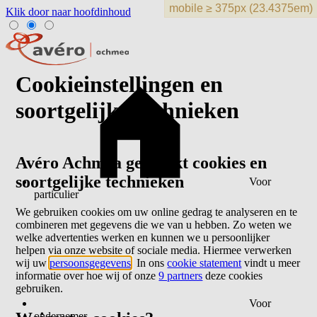
Klik door naar hoofdinhoud
Cookieinstellingen en
soortgelijke technieken
Avéro Achmea gebruikt cookies en
soortgelijke technieken
Voor
particulier
We gebruiken cookies om uw online gedrag te analyseren en te
combineren met gegevens die we van u hebben. Zo weten we
welke advertenties werken en kunnen we u persoonlijker
helpen via onze website of sociale media. Hiermee verwerken
wij uw
persoonsgegevens
. In ons
cookie statement
vindt u meer
informatie over hoe wij of onze
9 partners
deze cookies
gebruiken.
Voor
ondernemer