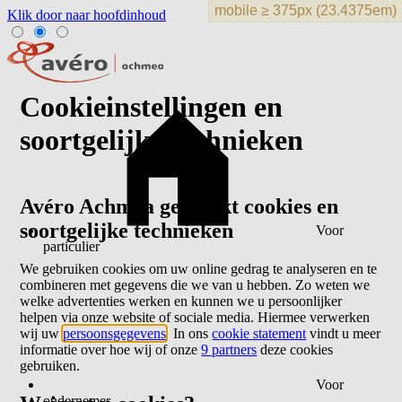
Klik door naar hoofdinhoud
Cookieinstellingen en
soortgelijke technieken
Avéro Achmea gebruikt cookies en
soortgelijke technieken
Voor
particulier
We gebruiken cookies om uw online gedrag te analyseren en te
combineren met gegevens die we van u hebben. Zo weten we
welke advertenties werken en kunnen we u persoonlijker
helpen via onze website of sociale media. Hiermee verwerken
wij uw
persoonsgegevens
. In ons
cookie statement
vindt u meer
informatie over hoe wij of onze
9 partners
deze cookies
gebruiken.
Voor
ondernemer