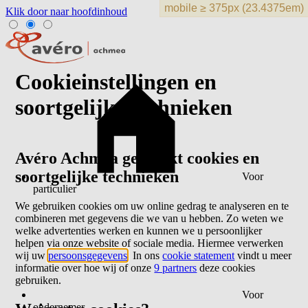
Klik door naar hoofdinhoud
Cookieinstellingen en
soortgelijke technieken
Avéro Achmea gebruikt cookies en
soortgelijke technieken
Voor
particulier
We gebruiken cookies om uw online gedrag te analyseren en te
combineren met gegevens die we van u hebben. Zo weten we
welke advertenties werken en kunnen we u persoonlijker
helpen via onze website of sociale media. Hiermee verwerken
wij uw
persoonsgegevens
. In ons
cookie statement
vindt u meer
informatie over hoe wij of onze
9 partners
deze cookies
gebruiken.
Voor
ondernemer