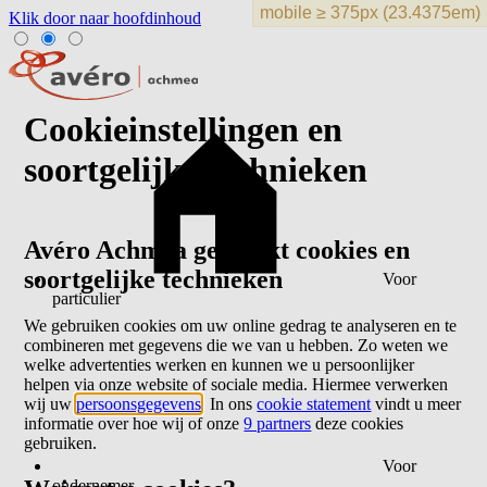
Klik door naar hoofdinhoud
Cookieinstellingen en
soortgelijke technieken
Avéro Achmea gebruikt cookies en
soortgelijke technieken
Voor
particulier
We gebruiken cookies om uw online gedrag te analyseren en te
combineren met gegevens die we van u hebben. Zo weten we
welke advertenties werken en kunnen we u persoonlijker
helpen via onze website of sociale media. Hiermee verwerken
wij uw
persoonsgegevens
. In ons
cookie statement
vindt u meer
informatie over hoe wij of onze
9 partners
deze cookies
gebruiken.
Voor
ondernemer