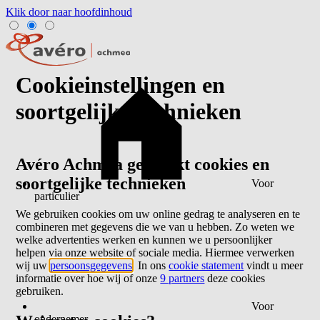
Klik door naar hoofdinhoud
Cookieinstellingen en
soortgelijke technieken
Avéro Achmea gebruikt cookies en
soortgelijke technieken
Voor
particulier
We gebruiken cookies om uw online gedrag te analyseren en te
combineren met gegevens die we van u hebben. Zo weten we
welke advertenties werken en kunnen we u persoonlijker
helpen via onze website of sociale media. Hiermee verwerken
wij uw
persoonsgegevens
. In ons
cookie statement
vindt u meer
informatie over hoe wij of onze
9 partners
deze cookies
gebruiken.
Voor
ondernemer