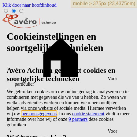
Klik door naar hoofdinhoud
Cookieinstellingen en
soortgelijke technieken
Avéro Achmea gebruikt cookies en
soortgelijke technieken
Voor
particulier
We gebruiken cookies om uw online gedrag te analyseren en te
combineren met gegevens die we van u hebben. Zo weten we
welke advertenties werken en kunnen we u persoonlijker
helpen via onze website of sociale media. Hiermee verwerken
wij uw
persoonsgegevens
. In ons
cookie statement
vindt u meer
informatie over hoe wij of onze
9 partners
deze cookies
gebruiken.
Voor
ondernemer