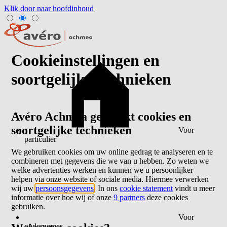
Klik door naar hoofdinhoud
Cookieinstellingen en
soortgelijke technieken
Avéro Achmea gebruikt cookies en
soortgelijke technieken
Voor
particulier
We gebruiken cookies om uw online gedrag te analyseren en te
combineren met gegevens die we van u hebben. Zo weten we
welke advertenties werken en kunnen we u persoonlijker
helpen via onze website of sociale media. Hiermee verwerken
wij uw
persoonsgegevens
. In ons
cookie statement
vindt u meer
informatie over hoe wij of onze
9 partners
deze cookies
gebruiken.
Voor
ondernemer