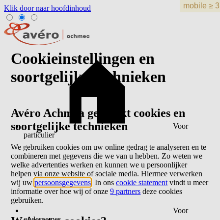
Klik door naar hoofdinhoud
Cookieinstellingen en
soortgelijke technieken
Avéro Achmea gebruikt cookies en
soortgelijke technieken
Voor
particulier
We gebruiken cookies om uw online gedrag te analyseren en te
combineren met gegevens die we van u hebben. Zo weten we
welke advertenties werken en kunnen we u persoonlijker
helpen via onze website of sociale media. Hiermee verwerken
wij uw
persoonsgegevens
. In ons
cookie statement
vindt u meer
informatie over hoe wij of onze
9 partners
deze cookies
gebruiken.
Voor
ondernemer