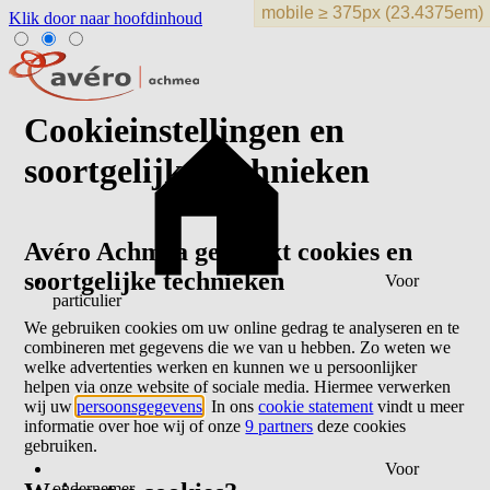
Klik door naar hoofdinhoud
Cookieinstellingen en
soortgelijke technieken
Avéro Achmea gebruikt cookies en
soortgelijke technieken
Voor
particulier
We gebruiken cookies om uw online gedrag te analyseren en te
combineren met gegevens die we van u hebben. Zo weten we
welke advertenties werken en kunnen we u persoonlijker
helpen via onze website of sociale media. Hiermee verwerken
wij uw
persoonsgegevens
. In ons
cookie statement
vindt u meer
informatie over hoe wij of onze
9 partners
deze cookies
gebruiken.
Voor
ondernemer