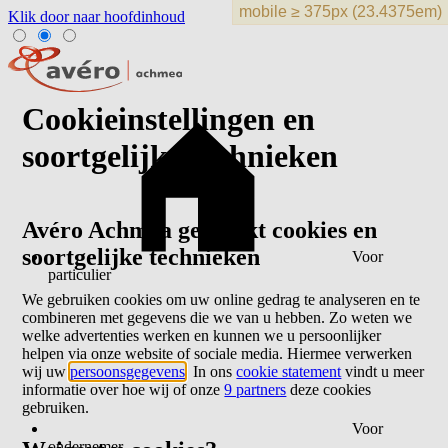
Klik door naar hoofdinhoud
Cookieinstellingen en
soortgelijke technieken
Avéro Achmea gebruikt cookies en
soortgelijke technieken
Voor
particulier
We gebruiken cookies om uw online gedrag te analyseren en te
combineren met gegevens die we van u hebben. Zo weten we
welke advertenties werken en kunnen we u persoonlijker
helpen via onze website of sociale media. Hiermee verwerken
wij uw
persoonsgegevens
. In ons
cookie statement
vindt u meer
informatie over hoe wij of onze
9 partners
deze cookies
gebruiken.
Voor
ondernemer